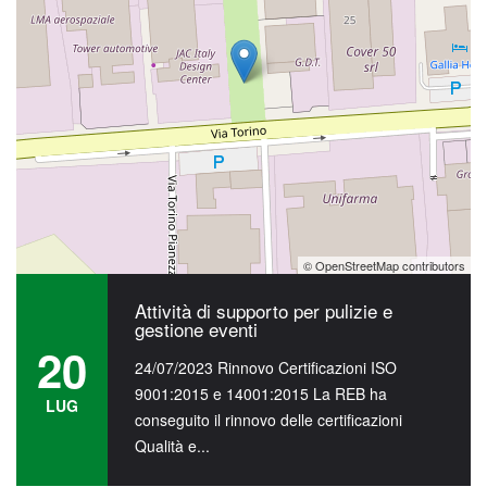
LUG
conseguito il rinnovo delle certificazioni
Qualità e...
Attività di supporto per pulizie e
gestione eventi
20
20/07/2023 Attività di supporto per pulizie e
LUG
gestione eventi Concerti Tiziano Ferro,
Mengoni e Pinguini Tattici Nucleari. La...
© OpenStreetMap contributors
Attività di supporto per pulizie e
gestione eventi
20
24/07/2023 Rinnovo Certificazioni ISO
9001:2015 e 14001:2015 La REB ha
LUG
conseguito il rinnovo delle certificazioni
Qualità e...