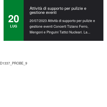
Attività di supporto per pulizie e
gestione eventi
20
20/07/2023 Attività di supporto per pulizie e
LUG
gestione eventi Concerti Tiziano Ferro,
Mengoni e Pinguini Tattici Nucleari. La...
Attività di supporto per pulizie e
gestione eventi
20
24/07/2023 Rinnovo Certificazioni ISO
9001:2015 e 14001:2015 La REB ha
LUG
conseguito il rinnovo delle certificazioni
Qualità e...