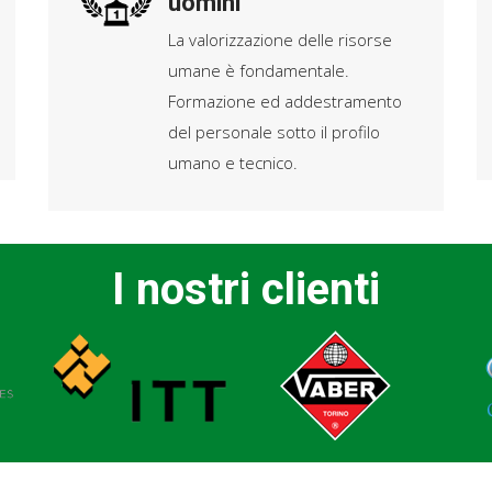
uomini
La valorizzazione delle risorse
Attività d
20
umane è fondamentale.
20/07/2023 
Formazione ed addestramento
Concerti Ti
LUG
del personale sotto il profilo
La...
umano e tecnico.
Attività d
20
24/07/2023 
I nostri clienti
14001:2015 
LUG
certificazion
Attività d
20
20/07/2023 
Concerti Ti
LUG
La...