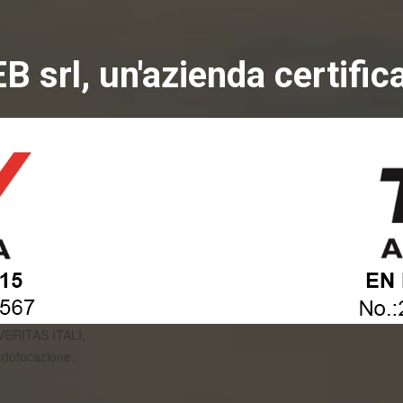
B srl, un'azienda certific
 VERITAS ITALI,
ertofocazione.