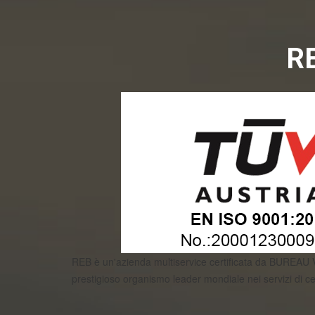
RE
REB è un'azienda multiservice certificata da BUREAU
prestigioso organismo leader mondiale nei servizi di c