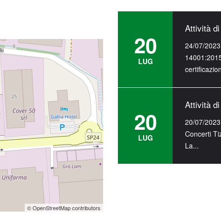
Attività d
20
24/07/2023 
14001:2015 
LUG
certificazion
Attività d
20
20/07/2023 
Concerti Ti
LUG
La...
Attività d
20
24/07/2023 
© OpenStreetMap contributors
14001:2015 
LUG