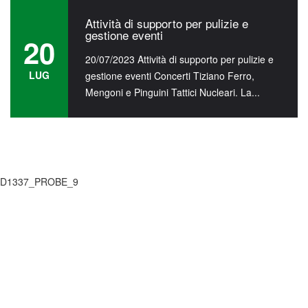
Attività di supporto per pulizie e
gestione eventi
20
20/07/2023 Attività di supporto per pulizie e
LUG
gestione eventi Concerti Tiziano Ferro,
Mengoni e Pinguini Tattici Nucleari. La...
Attività di supporto per pulizie e
gestione eventi
20
24/07/2023 Rinnovo Certificazioni ISO
9001:2015 e 14001:2015 La REB ha
LUG
conseguito il rinnovo delle certificazioni
Qualità e...