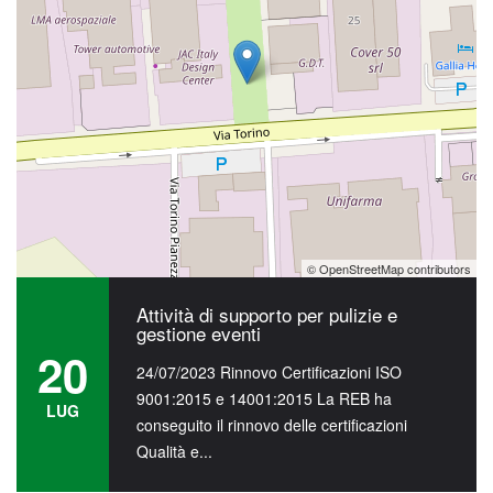
LUG
conseguito il rinnovo delle certificazioni
Qualità e...
Attività di supporto per pulizie e
gestione eventi
20
20/07/2023 Attività di supporto per pulizie e
LUG
gestione eventi Concerti Tiziano Ferro,
Mengoni e Pinguini Tattici Nucleari. La...
© OpenStreetMap contributors
Attività di supporto per pulizie e
gestione eventi
20
24/07/2023 Rinnovo Certificazioni ISO
9001:2015 e 14001:2015 La REB ha
LUG
conseguito il rinnovo delle certificazioni
Qualità e...